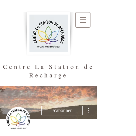
Centre La Station de
Recharge
Plus d'actions
S'abonner
Administrateur