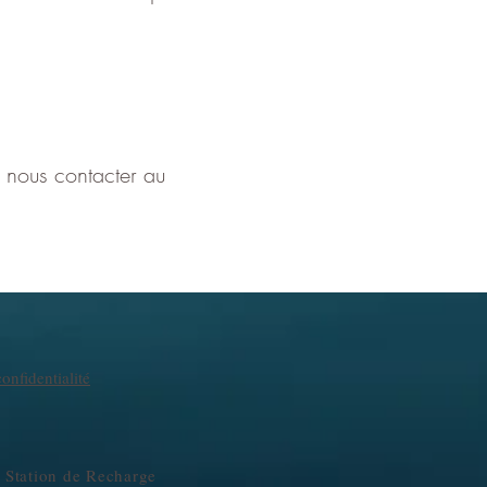
z nous contacter au
onfidentialité
 Station de Recharge