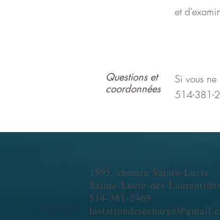
et d'examin
Questions et
Si vous ne 
coordonnées
514-381-24
1595, chemin Sainte-Lucie
Sainte-Lucie-des-Laurentide
514-381-2469
lastationderecharge@gmail.