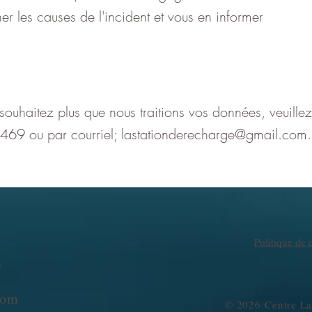
er les causes de l'incident et vous en informer
souhaitez plus que nous traitions vos données, veuille
69 ou par courriel;
lastationderecharge@gmail.com
.
Politique de c
s
com
​© 2026 Centre La