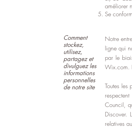
améliorer n
Se conform
Comment
Notre entr
stockez,
ligne qui 
utilisez,
par le bia
partagez et
divulguez les
Wix.com. El
informations
personnelles
Toutes les 
de notre site
respectent
Council, q
Discover. 
relatives a