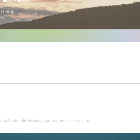
Administrateur
0
Suivi
égier
+
4
de La Station de Recharge par sa présence constante.