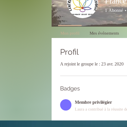
France
1
Abonné
Membre privil
Mon profil
Mes événements
Profil
A rejoint le groupe le : 23 avr. 2020
Badges
Membre privilégier
Laura a contribué à la réussite 