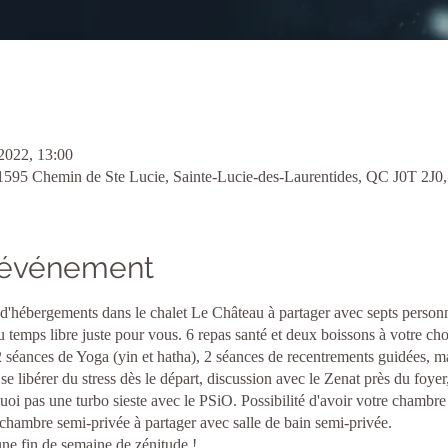
 2022, 13:00
 1595 Chemin de Ste Lucie, Sainte-Lucie-des-Laurentides, QC J0T 2J0
l'événement
d'hébergements dans le chalet Le Château à partager avec septs personne
u temps libre juste pour vous. 6 repas santé et deux boissons à votre cho
 2 séances de Yoga (yin et hatha), 2 séances de recentrements guidées, ma
se libérer du stress dès le départ, discussion avec le Zenat près du foyer
quoi pas une turbo sieste avec le PSiO. Possibilité d'avoir votre chambre
chambre semi-privée à partager avec salle de bain semi-privée.
ne fin de semaine de zénitude !