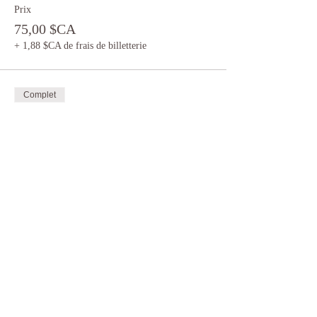
Prix
75,00 $CA
+ 1,88 $CA de frais de billetterie
Complet
Type de billet
Kobido 14h30-16h
Plus d'info
Prix
75,00 $CA
+ 1,88 $CA de frais de billetterie
Vente expirée
Type de billet