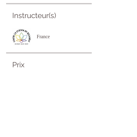
Instructeur(s)
France
Prix
Paiement unique
CA$7
2 formules disponibles
À partir de CA$29/mois